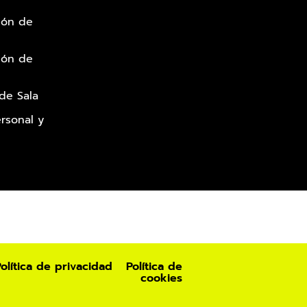
ión de
ión de
 de Sala
rsonal y
olítica de privacidad
Política de
cookies