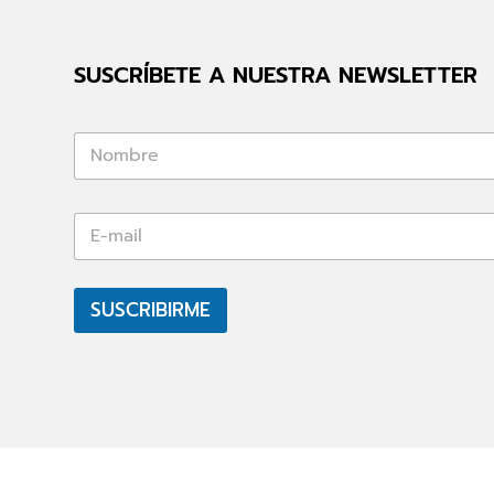
SUSCRÍBETE A NUESTRA NEWSLETTER
*
*
E
-
m
a
i
SUSCRIBIRME
l
*