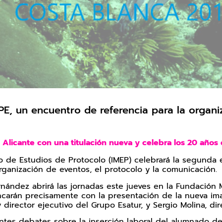
PE, un encuentro de referencia para la organi
n Alicante con una titulación nueva y celebra los 20 año
neo de Estudios de Protocolo (IMEP) celebrará la segunda
rganización de eventos, el protocolo y la comunicación.
rnández abrirá las jornadas este jueves en la Fundacio
ncarán precisamente con la presentación de la nueva i
y director ejecutivo del Grupo Esatur, y Sergio Molina, d
esantes debates sobre la inserción laboral del alumnado d