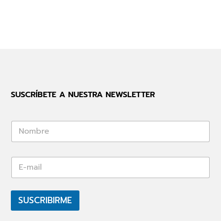
SUSCRÍBETE A NUESTRA NEWSLETTER
*
*
E
-
m
a
i
SUSCRIBIRME
l
*