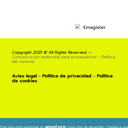
Copyright 2025 © All Rights Reserved. –
Comunicación ambiental para proveedores – Política
del sistema
Aviso legal
Política de privacidad
Política
–
–
de
cookies
wpml.org
Este sitio está registrado en
como sitio de desarrollo. Cambia a una