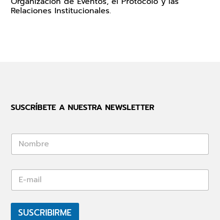
Organización de Eventos, el Protocolo y las
Relaciones Institucionales.
SUSCRÍBETE A NUESTRA NEWSLETTER
*
E
-
m
a
i
SUSCRIBIRME
l