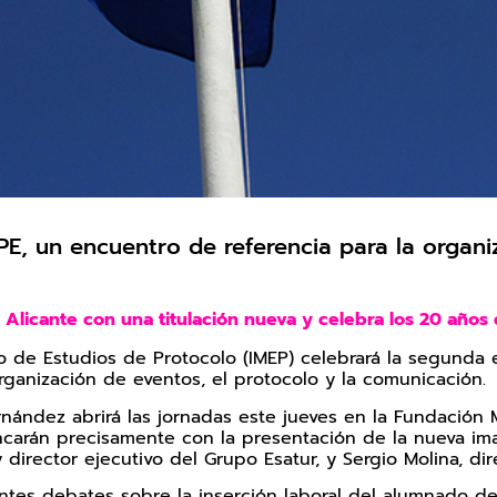
PE, un encuentro de referencia para la organi
n Alicante con una titulación nueva y celebra los 20 año
neo de Estudios de Protocolo (IMEP) celebrará la segunda
rganización de eventos, el protocolo y la comunicación.
rnández abrirá las jornadas este jueves en la Fundacio
ncarán precisamente con la presentación de la nueva i
y director ejecutivo del Grupo Esatur, y Sergio Molina, d
esantes debates sobre la inserción laboral del alumnado d