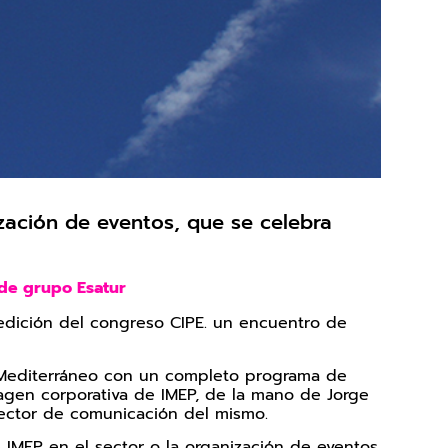
zación de eventos, que se celebra
s de grupo Esatur
 edición del congreso CIPE. un encuentro de
́n Mediterráneo con un completo programa de
magen corporativa de IMEP, de la mano de Jorge
irector de comunicación del mismo.
e IMEP en el sector o la organización de eventos