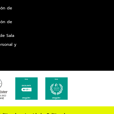
ión de
ión de
 de Sala
rsonal y