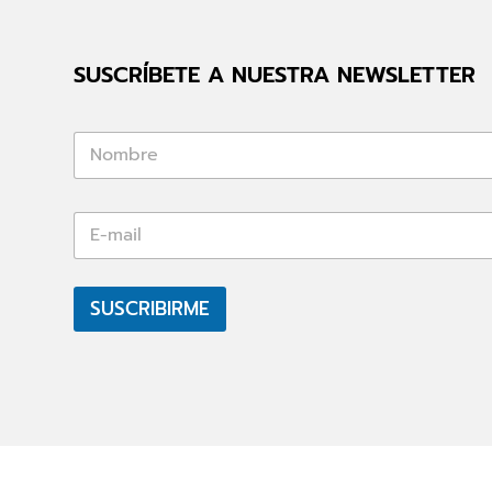
SUSCRÍBETE A NUESTRA NEWSLETTER
*
*
E
-
m
a
i
SUSCRIBIRME
l
*