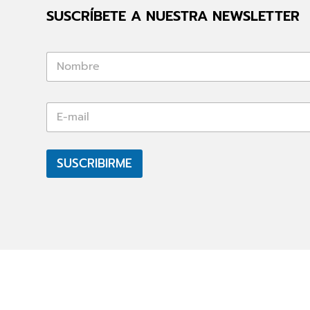
SUSCRÍBETE A NUESTRA NEWSLETTER
*
E
-
m
a
i
SUSCRIBIRME
l
*