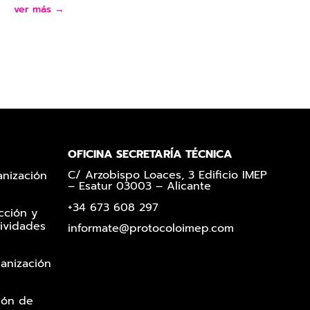
ver más →
OFICINA SECRETARÍA TÉCNICA
C/ Arzobispo Loaces, 3 Edificio IMEP
anización
– Esatur 03003 – Alicante
+34 673 608 297
cción y
ividades
informate@protocoloimep.com
ganización
ión de