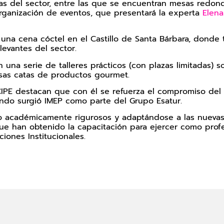
cias del sector, entre las que se encuentran mesas redo
organización de eventos, que presentará la experta
Elena
e una cena cóctel en el Castillo de Santa Bárbara, dond
evantes del sector.
n una serie de talleres prácticos (con plazas limitadas)
ersas catas de productos gourmet.
E destacan que con él se refuerza el compromiso del ins
do surgió IMEP como parte del Grupo Esatur.
 académicamente rigurosos y adaptándose a las nuevas
ue han obtenido la capacitación para ejercer como profe
ciones Institucionales.