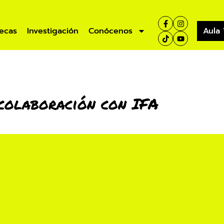
ecas
Investigación
Conócenos
Aula 
colaboración con IFA
ísticas
Aula Virtual