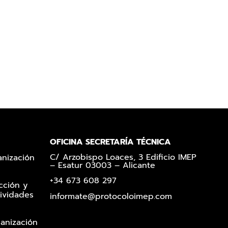
OFICINA SECRETARÍA TÉCNICA
C/ Arzobispo Loaces, 3 Edificio IMEP
anización
– Esatur 03003 – Alicante
+34 673 608 297
cción y
ividades
informate@protocoloimep.com
ganización