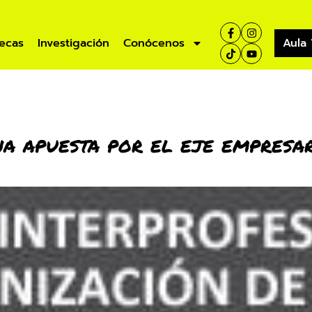
ecas
Investigación
Conócenos
Aula 
a apuesta por el eje empresa
ísticas
Aula Virtual