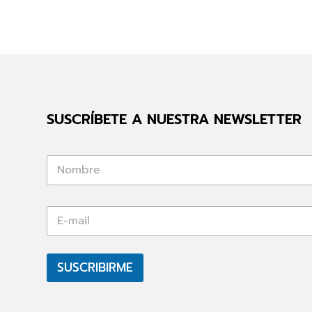
SUSCRÍBETE A NUESTRA NEWSLETTER
*
*
E
E
-
-
m
m
a
a
i
SUSCRIBIRME
i
l
l
*
*