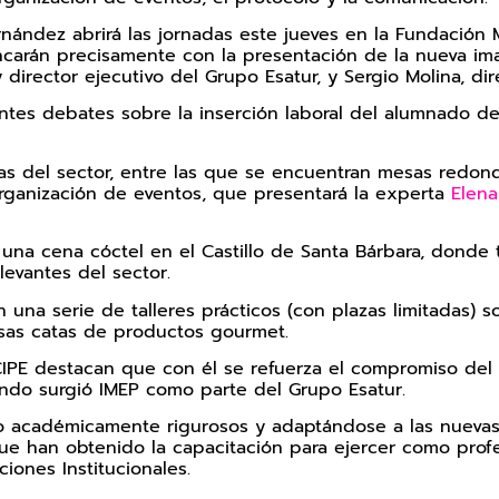
rnández abrirá las jornadas este jueves en la Fundacio
ncarán precisamente con la presentación de la nueva i
y director ejecutivo del Grupo Esatur, y Sergio Molina, d
esantes debates sobre la inserción laboral del alumnado d
cias del sector, entre las que se encuentran mesas redo
organización de eventos, que presentará la experta
Elena
e una cena cóctel en el Castillo de Santa Bárbara, dond
evantes del sector.
n una serie de talleres prácticos (con plazas limitadas)
ersas catas de productos gourmet.
E destacan que con él se refuerza el compromiso del ins
do surgió IMEP como parte del Grupo Esatur.
 académicamente rigurosos y adaptándose a las nuevas
ue han obtenido la capacitación para ejercer como profe
ciones Institucionales.