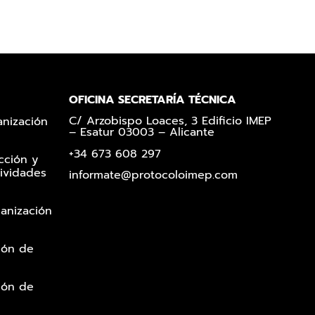
OFICINA SECRETARÍA TÉCNICA
C/ Arzobispo Loaces, 3 Edificio IMEP
anización
– Esatur 03003 – Alicante
+34 673 608 297
cción y
ividades
informate@protocoloimep.com
ganización
ión de
ión de