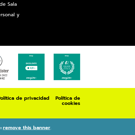
 de Sala
rsonal y
olítica de privacidad
Política de
cookies
remove this banner
en
.