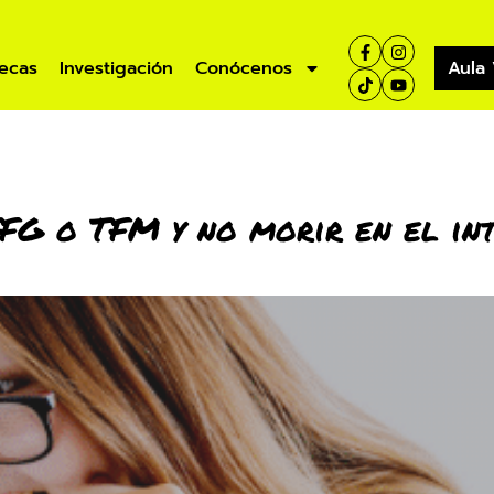
ecas
Investigación
Conócenos
Aula 
TFG o TFM y no morir en el in
ísticas
Aula Virtual