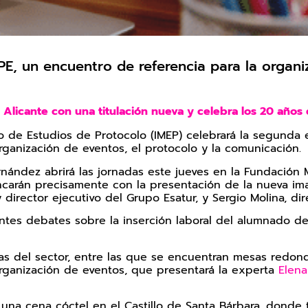
PE, un encuentro de referencia para la organi
n Alicante con una titulación nueva y celebra los 20 año
neo de Estudios de Protocolo (IMEP) celebrará la segunda
rganización de eventos, el protocolo y la comunicación.
rnández abrirá las jornadas este jueves en la Fundacio
ncarán precisamente con la presentación de la nueva i
y director ejecutivo del Grupo Esatur, y Sergio Molina, d
esantes debates sobre la inserción laboral del alumnado d
cias del sector, entre las que se encuentran mesas redo
organización de eventos, que presentará la experta
Elena
e una cena cóctel en el Castillo de Santa Bárbara, dond