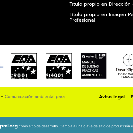
Título propio en Dirección
Título propio en Imagen Pe
Profesional
Aviso legal
P
 –
Comunicación ambiental para
pml.org
como sitio de desarrollo. Cambia a una clave de sitio de producción 