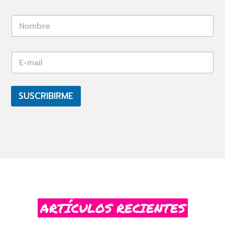
*
E
E
-
-
m
m
a
a
i
i
SUSCRIBIRME
l
l
*
ARTÍCULOS RECIENTES